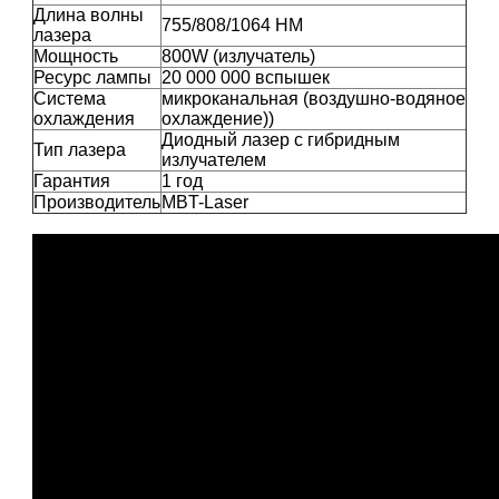
Длина волны
755/808/1064 НМ
лазера
Мощность
800W (излучатель)
Ресурс лампы
20 000 000 вспышек
Система
микроканальная (воздушно-водяное
охлаждения
охлаждение))
Диодный лазер с гибридным
Тип лазера
излучателем
Гарантия
1 год
Производитель
MBT-Laser