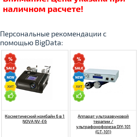
наличном расчете!
Персональные рекомендации с
помощью BigData:
Косметический комбайн 6 в 1
Аппарат ультразвуковой
NOVA NV-E6
терапии /
ультрафонофореза DIY-101
(GT-101)