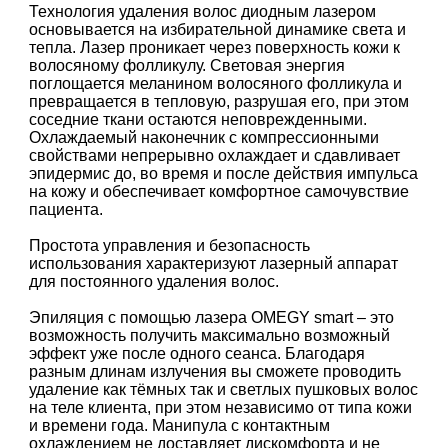
Технология удаления волос диодным лазером
основывается на избирательной динамике света и
тепла. Лазер проникает через поверхность кожи к
волосяному фолликулу. Световая энергия
поглощается меланином волосяного фолликула и
превращается в тепловую, разрушая его, при этом
соседние ткани остаются неповрежденными.
Охлаждаемый наконечник с компрессионными
свойствами непрерывно охлаждает и сдавливает
эпидермис до, во время и после действия импульса
на кожу и обеспечивает комфортное самочувствие
пациента.
Простота управления и безопасность
использования характеризуют лазерный аппарат
для постоянного удаления волос.
Эпиляция с помощью лазера OMEGY smart – это
возможность получить максимально возможный
эффект уже после одного сеанса. Благодаря
разным длинам излучения вы сможете проводить
удаление как тёмных так и светлых пушковых волос
на теле клиента, при этом независимо от типа кожи
и времени года. Манипула с контактным
охлаждением не доставляет дискомфорта и не