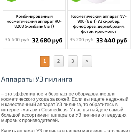
Комбинированный
Косметический аппарат NV-
косметический аппарат RU-
906 (6 в 1) УЗ скрабер,
8208 (комбайн 8 в 1)
фонофорез, дермабразия,
фотон, криомолот
34 400 руб
32 680 руб
35 200 руб
33 440 руб
1
2
3
>
Аппараты УЗ пилинга
– это эффективное и безопасное оборудование для
косметического ухода за кожей. Если вы ищете надежный
и качественный аппарат УЗ пилинга, то обратитесь в
интернет-магазин Cosmedicus. У нас вы найдете самый
большой ассортимент аппаратов УЗ пилинга от ведущих
мировых производителей.
Купить аппарат УЗ пилинга в нашем магазине – это значит