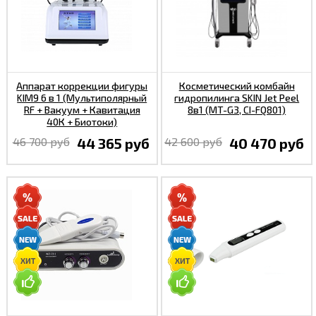
Аппарат коррекции фигуры
Косметический комбайн
KIM9 6 в 1 (Мультиполярный
гидропилинга SKIN Jet Peel
RF + Вакуум + Кавитация
8в1 (MT-G3, CI-FQ801)
40К + Биотоки)
46 700 руб
44 365 руб
42 600 руб
40 470 руб