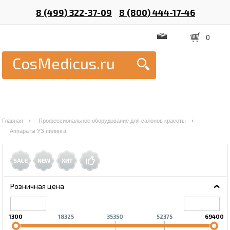
8 (499) 322-37-09
8 (800) 444-17-46
0
CosMedicus.ru
Главная
Профессиональное оборудование для салонов красоты
Аппараты УЗ пилинга
Розничная цена
1300
18325
35350
52375
69400