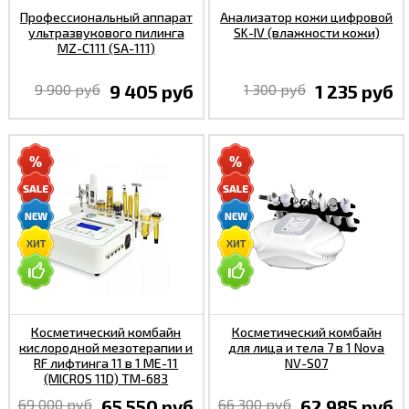
Профессиональный аппарат
Анализатор кожи цифровой
ультразвукового пилинга
SK-IV (влажности кожи)
MZ-C111 (SA-111)
9 900 руб
9 405 руб
1 300 руб
1 235 руб
Косметический комбайн
Косметический комбайн
кислородной мезотерапии и
для лица и тела 7 в 1 Nova
RF лифтинга 11 в 1 МЕ-11
NV-S07
(MICROS 11D) TM-683
69 000 руб
65 550 руб
66 300 руб
62 985 руб