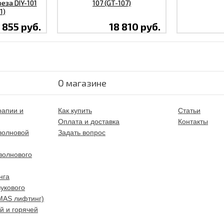
за DIY-101
107 (GT-107)
1)
 855 руб.
18 810 руб.
О магазине
рапии и
Как купить
Статьи
Оплата и доставка
Контакты
волновой
Задать вопрос
волнового
нга
укового
MAS лифтинг)
й и горячей