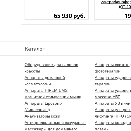
ультрафонофоре
(GT-10
65 930 руб.
19
Каталог
Оборудование для салонов
Аппараты светоте
красоты
фототерапии
Аппараты домашней
Аппараты ударно 
косметологии
терапии
Аппараты HIFEM EMS
Аппараты ударно-
магнитной стимуляции мышц
массажа УВТ
Аппараты Liposonix
Аппараты УЗ пили
(Липосоникс)
Аппараты ультразв
Анализаторы кожи
лифтинга HIFU (S
Антицеллюлитные и вакуумные
Аппараты холодно
массажеры для домашнего
плазмы