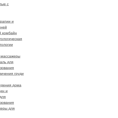
тые с
ерапии и
мней
й комбайн
тологическая
тологии
 массажеры
аль для
зования
личения груди
удения дома
ин и
для
зования
жеры для