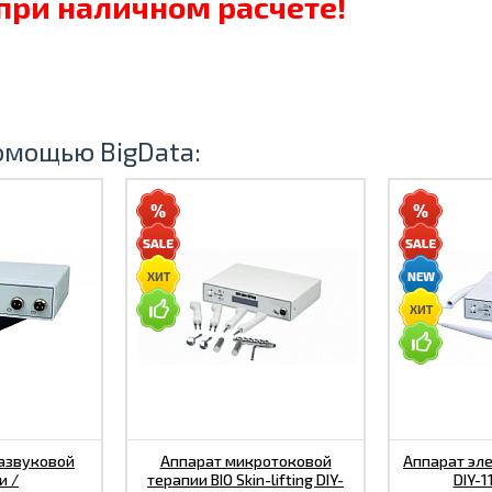
при наличном расчете!
р
омощью BigData:
азвуковой
Аппарат микротоковой
Аппарат эл
и /
терапии BIO Skin-lifting DIY-
DIY-1