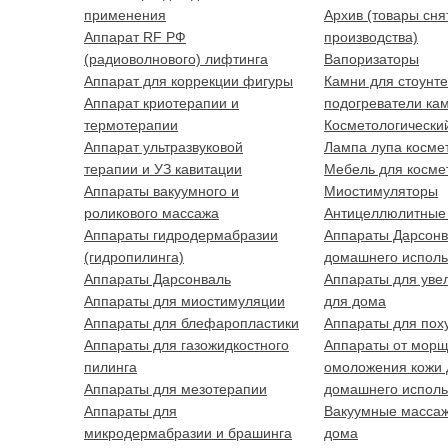
применения
Архив (товары сня
Аппарат RF РФ
производства)
(радиоволнового) лифтинга
Вапоризаторы
Аппарат для коррекции фигуры
Камни для стоунт
Аппарат криотерапии и
подогреватели ка
термотерапии
Косметологически
Аппарат ультразвуковой
Лампа лупа косме
терапии и УЗ кавитации
Мебель для косме
Аппараты вакуумного и
Миостимуляторы
роликового массажа
Антицеллюлитные
Аппараты гидродермабразии
Аппараты Дарсонв
(гидропилинга)
домашнего исполь
Аппараты Дарсонваль
Аппараты для уве
Аппараты для миостимуляции
для дома
Аппараты для блефаропластики
Аппараты для пох
Аппараты для газожидкостного
Аппараты от морщ
пилинга
омоложения кожи 
Аппараты для мезотерапии
домашнего исполь
Аппараты для
Вакуумные масса
микродермабразии и брашинга
дома